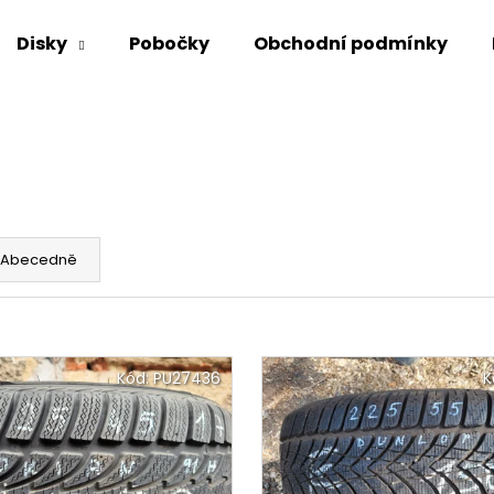
Disky
Pobočky
Obchodní podmínky
Co potřebujete najít?
HLEDAT
Abecedně
Doporučujeme
Kód:
PU27436
K