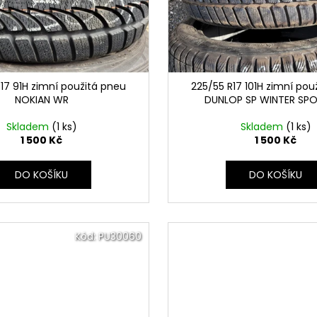
17 91H zimní použitá pneu
225/55 R17 101H zimní pou
NOKIAN WR
DUNLOP SP WINTER SP
Skladem
(1 ks)
Skladem
(1 ks)
1 500 Kč
1 500 Kč
DO KOŠÍKU
DO KOŠÍKU
Kód:
PU30060