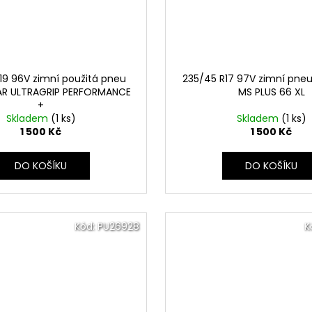
19 96V zimní použitá pneu
235/45 R17 97V zimní pne
R ULTRAGRIP PERFORMANCE
MS PLUS 66 XL
+
Skladem
(1 ks)
Skladem
(1 ks)
1 500 Kč
1 500 Kč
DO KOŠÍKU
DO KOŠÍKU
Kód:
PU26928
K