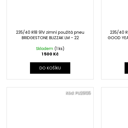
235/40 R18 91V zimní použitá pneu
235/40 R
BRIDGESTONE BLIZZAK LM - 22
GOOD YEA
Skladem
(1 ks)
1 500 Kč
DO KOŠÍKU
Kód:
PU29135