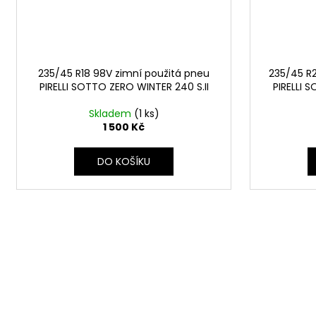
235/45 R18 98V zimní použitá pneu
235/45 R2
PIRELLI SOTTO ZERO WINTER 240 S.II
PIRELLI 
Skladem
(1 ks)
1 500 Kč
DO KOŠÍKU