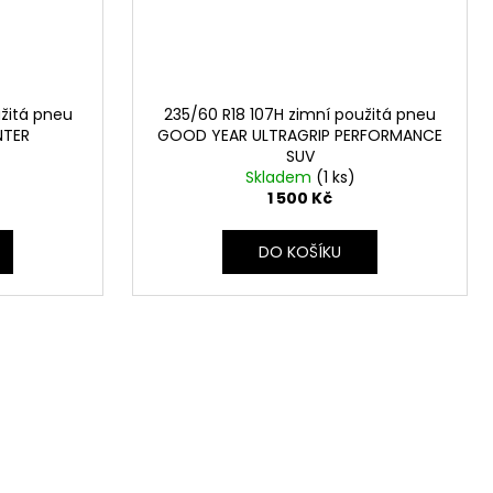
užitá pneu
235/60 R18 107H zimní použitá pneu
NTER
GOOD YEAR ULTRAGRIP PERFORMANCE
SUV
Skladem
(1 ks)
1 500 Kč
DO KOŠÍKU