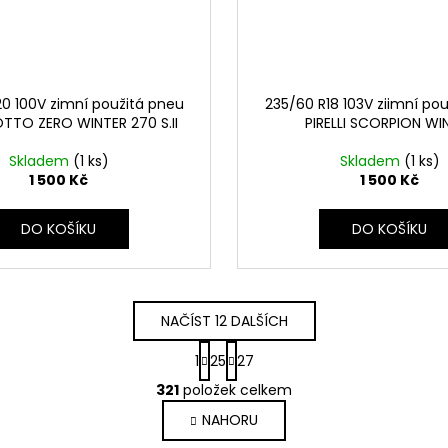
0 100V zimní použitá pneu
235/60 R18 103V ziimní po
SOTTO ZERO WINTER 270 S.II
PIRELLI SCORPION WI
Skladem
(1 ks)
Skladem
(1 ks)
1 500 Kč
1 500 Kč
DO KOŠÍKU
DO KOŠÍKU
NAČÍST 12 DALŠÍCH
S
1
25
27
t
O
r
321
položek celkem
v
á
NAHORU
l
n
k
á