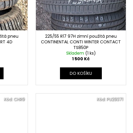
žitá pneu
225/55 R17 97H zimní použitá pneu
ORT 4D
CONTINENTAL CONTI WINTER CONTACT
TS850P
Skladem
(1 ks)
1 500 Kč
DO KOŠÍKU
Kód:
CHR9
Kód:
PU29371