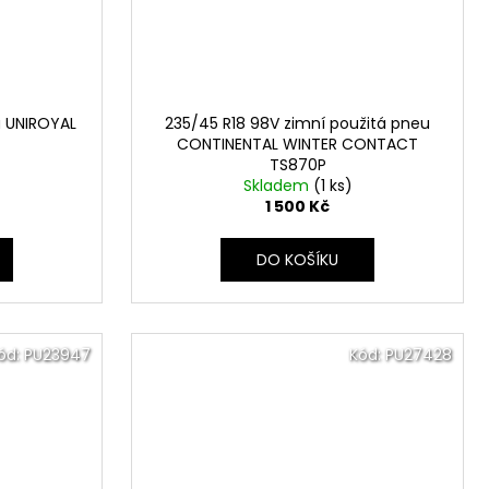
u UNIROYAL
235/45 R18 98V zimní použitá pneu
CONTINENTAL WINTER CONTACT
TS870P
Skladem
(1 ks)
1 500 Kč
DO KOŠÍKU
ód:
PU23947
Kód:
PU27428