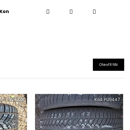
Hledat
Přihlášení
Nákupní
Kontakty
košík
Otevřít filtr
ód:
PU27928
Kód:
PU9447