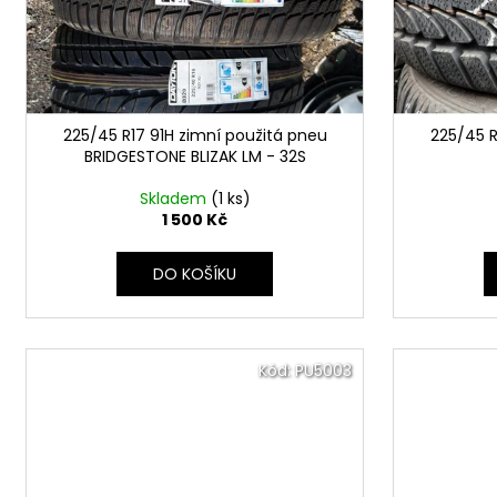
p
u
r
k
o
t
d
ů
u
225/45 R17 91H zimní použitá pneu
225/45 R
k
BRIDGESTONE BLIZAK LM - 32S
t
ů
Skladem
(1 ks)
1 500 Kč
DO KOŠÍKU
Kód:
PU5003