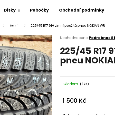
Disky
Pobočky
Obchodní podmínky
Zimní
225/45 R17 91H zimní použitá pneu NOKIAN WR
Co potřebujete najít?
Průměrné
Neohodnoceno
Podrobnosti
hodnocení
225/45 R17 9
produktu
HLEDAT
je
pneu NOKIA
0,0
z
5
Doporučujeme
hvězdiček.
Skladem
(1 ks)
1 500 Kč
Měrná
cena: