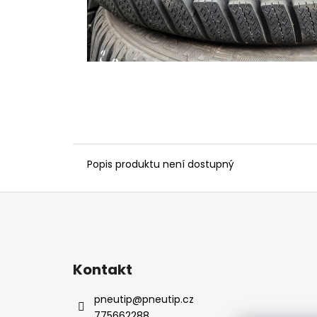
Popis produktu není dostupný
Z
á
p
a
Kontakt
t
í
pneutip
@
pneutip.cz
775662288