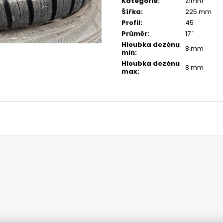
Kategorie
:
Zimní
Šířka
:
225 mm
Profil
:
45
Průměr
:
17 ″
Hloubka dezénu
8 mm
min
:
Hloubka dezénu
8 mm
max
: