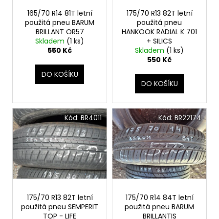
r
ů
a
o
165/70 R14 81T letní
175/70 R13 82T letní
j
použitá pneu BARUM
použitá pneu
d
BRILLANT OR57
HANKOOK RADIAL K 701
í
u
Skladem
(1 ks)
+ SILICS
t
550 Kč
Skladem
(1 ks)
k
550 Kč
?
t
DO KOŠÍKU
ů
DO KOŠÍKU
HLEDAT
Kód:
BR4011
Kód:
BR22174
D
o
p
o
r
175/70 R13 82T letní
175/70 R14 84T letní
použitá pneu SEMPERIT
použitá pneu BARUM
u
TOP - LIFE
BRILLANTIS