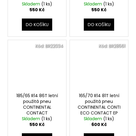
č
Skladem
(1 ks)
Skladem
(1 ks)
u
550 Kč
550 Kč
j
e
DO KOŠÍKU
DO KOŠÍKU
m
e
Kód:
BR22034
Kód:
BR28561
185/65 R14 86T letní
165/70 R14 81T letní
použitá pneu
použitá pneu
CONTINENTAL
CONTINENTAL CONTI
CONTACT
ECO CONTACT EP
Skladem
(1 ks)
Skladem
(1 ks)
550 Kč
600 Kč