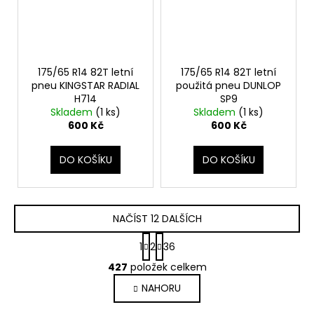
175/65 R14 82T letní
175/65 R14 82T letní
pneu KINGSTAR RADIAL
použitá pneu DUNLOP
H714
SP9
Skladem
(1 ks)
Skladem
(1 ks)
600 Kč
600 Kč
DO KOŠÍKU
DO KOŠÍKU
NAČÍST 12 DALŠÍCH
S
1
2
36
t
O
r
427
položek celkem
v
á
NAHORU
l
n
k
á