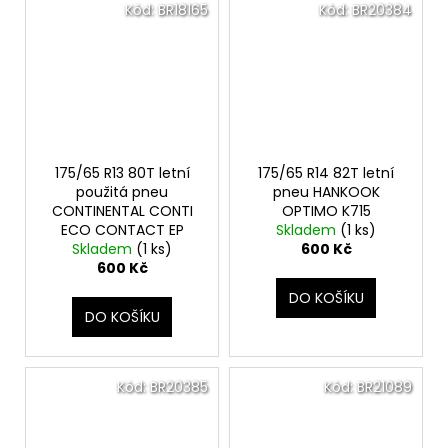
Kód:
BR18165
Kód:
BR20384
175/65 R13 80T letní
175/65 R14 82T letní
použitá pneu
pneu HANKOOK
CONTINENTAL CONTI
OPTIMO K715
ECO CONTACT EP
Skladem
(1 ks)
Skladem
(1 ks)
600 Kč
600 Kč
DO KOŠÍKU
DO KOŠÍKU
Kód:
BR20385
Kód:
BR21089