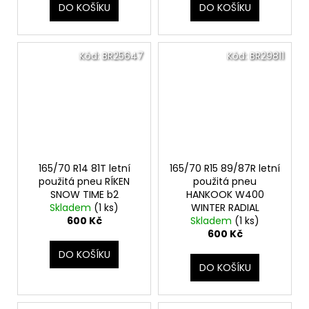
DO KOŠÍKU
DO KOŠÍKU
Kód:
BR25647
Kód:
BR29811
165/70 R14 81T letní
165/70 R15 89/87R letní
použitá pneu RÍKEN
použitá pneu
SNOW TIME b2
HANKOOK W400
Skladem
(1 ks)
WINTER RADIAL
600 Kč
Skladem
(1 ks)
600 Kč
DO KOŠÍKU
DO KOŠÍKU