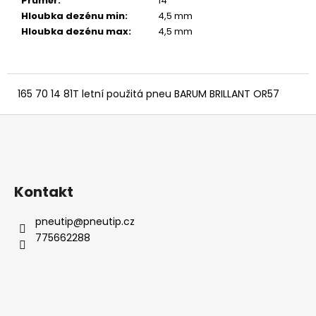
č
Průměr
:
14 ″
u
Hloubka dezénu min
:
4,5 mm
j
Hloubka dezénu max
:
4,5 mm
e
m
e
165 70 14 81T letní použitá pneu BARUM BRILLANT OR57
Z
á
p
a
Kontakt
t
í
pneutip
@
pneutip.cz
775662288