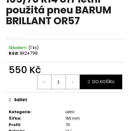
je
a
použitá pneu BARUM
0,0
z
j
BRILLANT OR57
5
í
hvězdiček.
t
?
Skladem
(1 ks)
Kód:
BR24798
550 Kč
HLEDAT
Měrná
DO KOŠÍKU
cena:
D
o
Sdílet
p
o
Kategorie
:
Letní
r
Šířka
:
165 mm
u
Profil
:
70