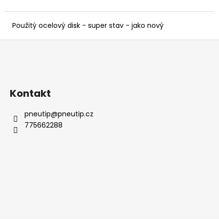
č
u
j
Použitý ocelový disk - super stav - jako nový
e
Z
m
e
á
p
a
Kontakt
t
í
pneutip
@
pneutip.cz
775662288