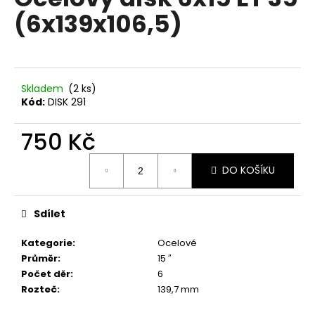
je
a
(6x139x106,5)
0,0
z
j
5
í
hvězdiček.
t
?
Skladem
(2 ks)
Kód:
DISK 291
750 Kč
Měrná
HLEDAT
DO KOŠÍKU
cena:
Sdílet
D
o
Kategorie
:
Ocelové
p
Průměr
:
15 ″
o
Počet děr
:
6
r
Rozteč
:
139,7 mm
u