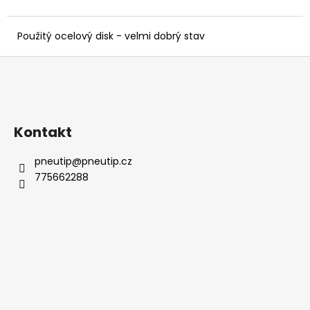
č
u
j
Použitý ocelový disk - velmi dobrý stav
e
Z
m
e
á
p
a
Kontakt
t
í
pneutip
@
pneutip.cz
775662288