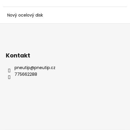
č
u
j
Nový ocelový disk
e
Z
m
e
á
p
a
Kontakt
t
í
pneutip
@
pneutip.cz
775662288