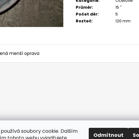
Kategorie
:
Ocelové
Průměr
:
15 ″
Počet děr
:
5
Rozteč
:
120 mm
učená menší oprava
používá soubory cookie. Dalším
Odmítnout
S
m tohoto webu vyjadřujete