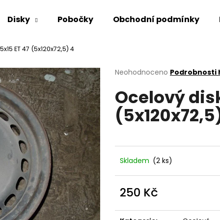
Disky
Pobočky
Obchodní podmínky
5x15 ET 47 (5x120x72,5) 4
Co potřebujete najít?
Průměrné
Neohodnoceno
Podrobnosti
hodnocení
Ocelový disk
produktu
HLEDAT
je
(5x120x72,5
0,0
z
5
Doporučujeme
hvězdiček.
Skladem
(2 ks)
250 Kč
Měrná
cena: