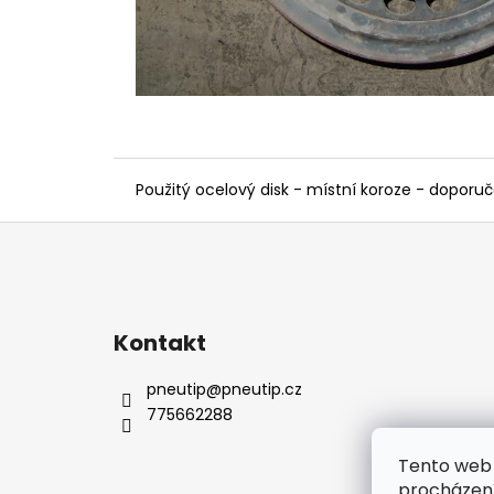
Použitý ocelový disk - místní koroze - dopor
Z
á
p
a
Kontakt
t
í
pneutip
@
pneutip.cz
775662288
Tento web 
procházení