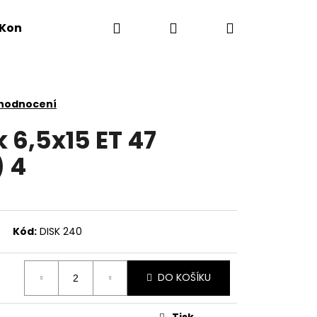
Hledat
Přihlášení
Nákupní
Kontakty
košík
 hodnocení
 6,5x15 ET 47
) 4
Kód:
DISK 240
DO KOŠÍKU
Tisk