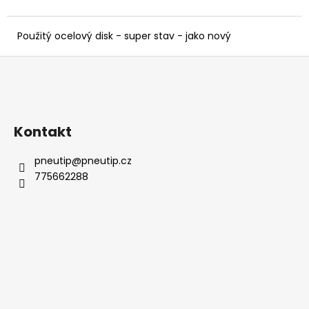
č
u
j
Použitý ocelový disk - super stav - jako nový
e
Z
m
e
á
p
a
Kontakt
t
í
pneutip
@
pneutip.cz
775662288