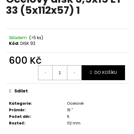
je
a
33 (5x112x57) 1
0,0
z
j
5
í
hvězdiček.
t
?
Skladem
(>5 ks)
Kód:
DISK 93
600 Kč
Měrná
HLEDAT
DO KOŠÍKU
cena:
Sdílet
D
o
Kategorie
:
Ocelové
p
Průměr
:
15 ″
o
Počet děr
:
5
r
Rozteč
:
112 mm
u