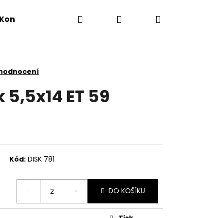
Hledat
Přihlášení
Nákupní
Kontakty
košík
 hodnocení
 5,5x14 ET 59
Kód:
DISK 781
DO KOŠÍKU
Tisk