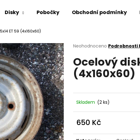
Disky
Pobočky
Obchodní podmínky
5x14 ET 59 (4x160x60)
Co potřebujete najít?
Průměrné
Neohodnoceno
Podrobnosti
hodnocení
Ocelový disk
produktu
HLEDAT
je
(4x160x60)
0,0
z
5
Doporučujeme
hvězdiček.
Skladem
(2 ks)
650 Kč
Měrná
cena: