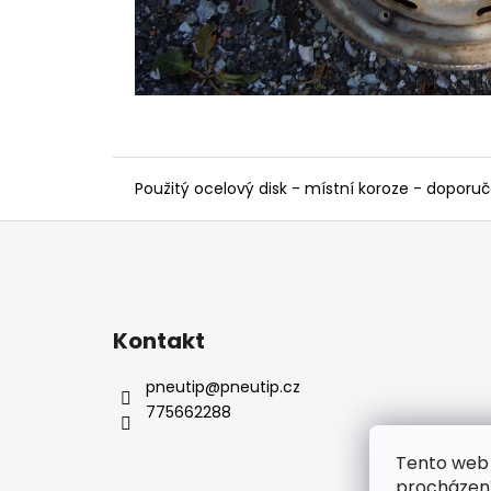
Použitý ocelový disk - místní koroze - dopor
Z
á
p
a
Kontakt
t
í
pneutip
@
pneutip.cz
775662288
Tento web 
procházení