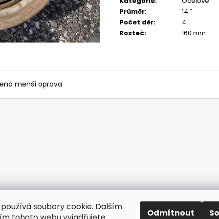
Kategorie
:
Ocelové
Průměr
:
14 ″
Počet děr
:
4
Rozteč
:
160 mm
učená menší oprava
používá soubory cookie. Dalším
Odmítnout
S
m tohoto webu vyjadřujete