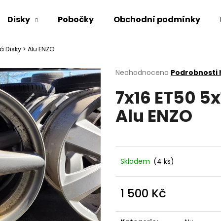
Disky
Pobočky
Obchodní podmínky
tá Disky > Alu ENZO
Co potřebujete najít?
Průměrné
Neohodnoceno
Podrobnosti
hodnocení
7x16 ET50 5x
produktu
HLEDAT
je
Alu ENZO
0,0
z
5
Doporučujeme
hvězdiček.
Skladem
(4 ks)
1 500 Kč
Měrná
cena: