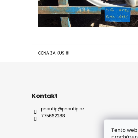
CENA ZA KUS !!!
Z
á
p
a
Kontakt
t
í
pneutip
@
pneutip.cz
775662288
Tento web 
procházení