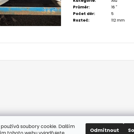
Kategorie
:
Alu
Průměr
:
16 ″
Počet děr
:
5
Rozteč
:
112 mm
používá soubory cookie. Dalším
Odmítnout
S
m tohoto webu vyjadřujete