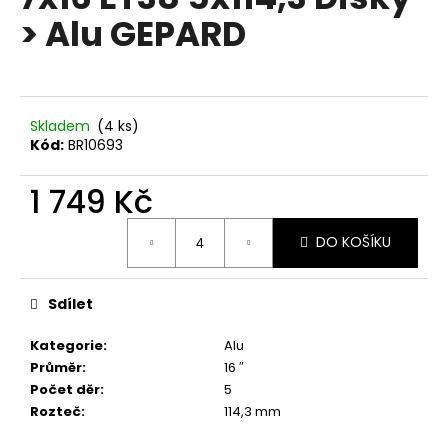
je
a
> Alu GEPARD
0,0
z
j
5
í
hvězdiček.
t
?
Skladem
(4 ks)
Kód:
BR10693
1 749 Kč
Měrná
HLEDAT
DO KOŠÍKU
cena:
Sdílet
D
o
Kategorie
:
Alu
p
Průměr
:
16 ″
o
Počet děr
:
5
r
Rozteč
:
114,3 mm
u