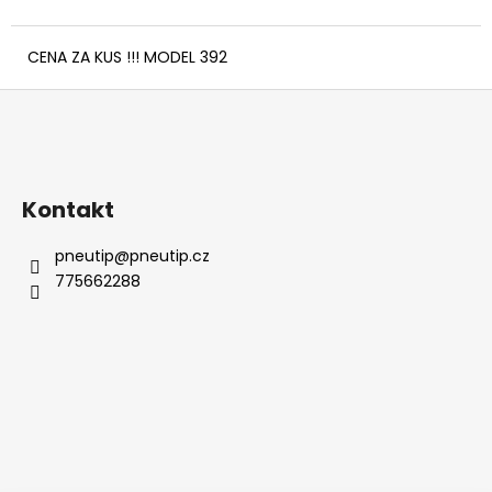
č
u
j
CENA ZA KUS !!! MODEL 392
e
Z
m
e
á
p
a
Kontakt
t
í
pneutip
@
pneutip.cz
775662288