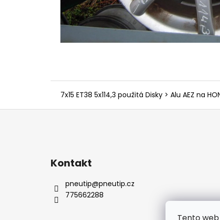
7x15 ET38 5x114,3 použitá Disky > Alu AEZ na 
Z
á
p
a
Kontakt
t
í
pneutip
@
pneutip.cz
775662288
Tento web 