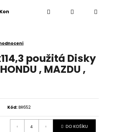
Hledat
Přihlášení
Nákupní
Kontakty
košík
 hodnocení
x114,3 použitá Disky
a HONDU , MAZDU ,
Kód:
BR652
DO KOŠÍKU