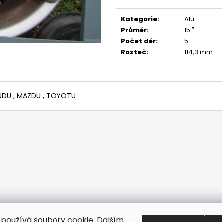
Měrná
cena:
Kategorie
:
Alu
Průměr
:
15 ″
Počet děr
:
5
Rozteč
:
114,3 mm
HONDU , MAZDU , TOYOTU
používá soubory cookie. Dalším