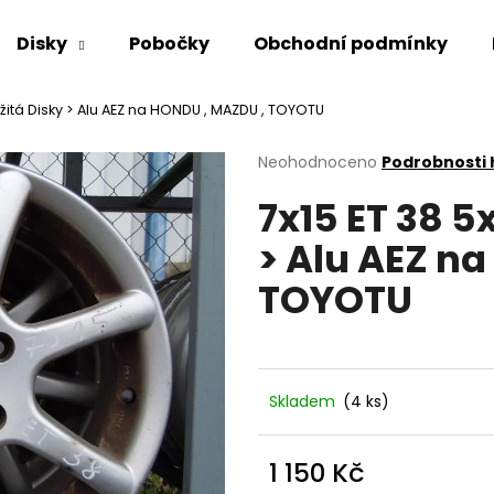
Disky
Pobočky
Obchodní podmínky
užitá Disky > Alu AEZ na HONDU , MAZDU , TOYOTU
Co potřebujete najít?
Průměrné
Neohodnoceno
Podrobnosti
hodnocení
7x15 ET 38 5
produktu
HLEDAT
je
> Alu AEZ n
0,0
z
TOYOTU
5
Doporučujeme
hvězdiček.
Skladem
(4 ks)
1 150 Kč