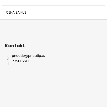
č
u
j
CENA ZA KUS !!!
e
Z
m
e
á
p
a
Kontakt
t
í
pneutip
@
pneutip.cz
775662288