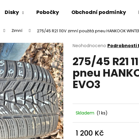
Disky
Pobočky
Obchodní podmínky
Zimní
275/45 R21 110V zimní použitá pneu HANKOOK WINTE
Co potřebujete najít?
Průměrné
Neohodnoceno
Podrobnosti
hodnocení
275/45 R21 1
produktu
HLEDAT
je
pneu HANKO
0,0
z
EVO3
5
Doporučujeme
hvězdiček.
Skladem
(1 ks)
1 200 Kč