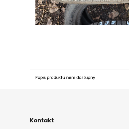
Popis produktu není dostupný
Z
á
p
a
Kontakt
t