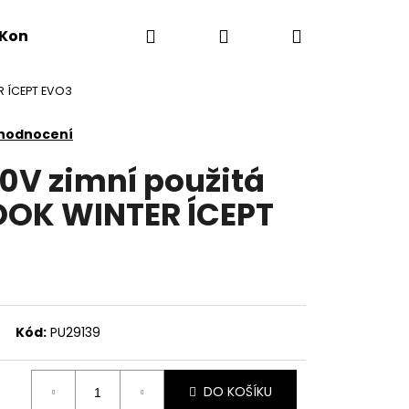
Hledat
Přihlášení
Nákupní
Kontakty
R ÍCEPT EVO3
košík
 hodnocení
10V zimní použitá
OK WINTER ÍCEPT
Kód:
PU29139
DO KOŠÍKU