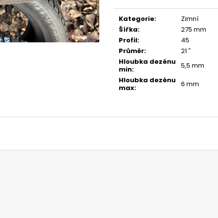
Měrná
cena:
Kategorie
:
Zimní
Šířka
:
275 mm
Profil
:
45
Průměr
:
21 ″
Hloubka dezénu
5,5 mm
min
:
Hloubka dezénu
6 mm
max
: