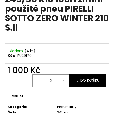
je
a
použité pneu PIRELLI
0,0
z
j
SOTTO ZERO WINTER 210
5
í
hvězdiček.
S.II
t
?
Skladem
(4 ks)
Kód:
PU29170
HLEDAT
1 000 Kč
Měrná
D
DO KOŠÍKU
cena:
o
p
Sdílet
o
r
Kategorie
:
Pneumatiky
u
Šířka
:
245 mm