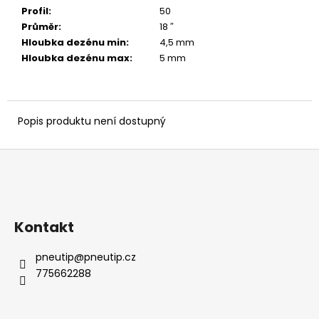
č
Profil
:
50
u
Průměr
:
18 ″
j
Hloubka dezénu min
:
4,5 mm
e
Hloubka dezénu max
:
5 mm
m
e
Popis produktu není dostupný
Z
á
p
a
Kontakt
t
í
pneutip
@
pneutip.cz
775662288