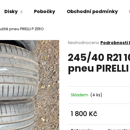
Disky
Pobočky
Obchodní podmínky
užité pneu PIRELLI P ZERO
Co potřebujete najít?
Průměrné
Neohodnoceno
Podrobnosti
hodnocení
245/40 R21 1
produktu
HLEDAT
je
pneu PIRELLI
0,0
z
5
Doporučujeme
hvězdiček.
Skladem
(4 ks)
1 800 Kč
Měrná
cena: