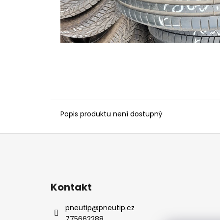
Popis produktu není dostupný
Z
á
p
a
Kontakt
t
í
pneutip
@
pneutip.cz
775662288