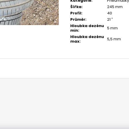
Kategorie
:
Pneumatiky
Šířka
:
245 mm
Profil
:
40
Průměr
:
21 ″
Hloubka dezénu
5 mm
min
:
Hloubka dezénu
5,5 mm
max
: