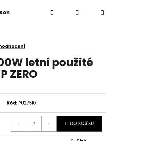
Hledat
Přihlášení
Nákupní
Kontakty
košík
 hodnocení
00W letní použité
 P ZERO
Kód:
PU27510
DO KOŠÍKU
Tisk