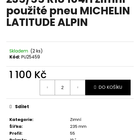
je
a
použité pneu MICHELIN
0,0
z
j
LATITUDE ALPIN
5
í
hvězdiček.
t
?
Skladem
(2 ks)
Kód:
PU25459
1 100 Kč
HLEDAT
Měrná
DO KOŠÍKU
cena:
D
o
Sdílet
p
o
Kategorie
:
Zimní
r
Šířka
:
235 mm
u
Profil
:
55