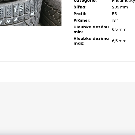
Kategorie
:
Pneumatiky
Šířka
:
235 mm
Profil
:
55
Průměr
:
18 ″
Hloubka dezénu
6,5 mm
min
:
Hloubka dezénu
6,5 mm
max
: