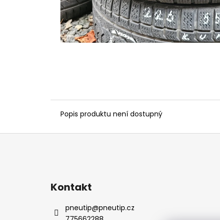
Popis produktu není dostupný
Z
á
p
a
Kontakt
t
í
pneutip
@
pneutip.cz
775662288