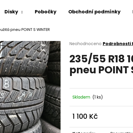
Disky
Pobočky
Obchodní podmínky
oužitá pneu POINT S WINTER
Co potřebujete najít?
Průměrné
Neohodnoceno
Podrobnosti
hodnocení
235/55 R18 
produktu
HLEDAT
je
pneu POINT 
0,0
z
5
Doporučujeme
hvězdiček.
Skladem
(1 ks)
1 100 Kč
Měrná
cena: