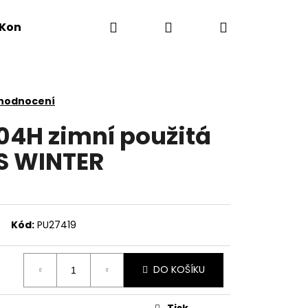
Hledat
Přihlášení
Nákupní
Kontakty
košík
 hodnocení
104H zimní použitá
S WINTER
Kód:
PU27419
DO KOŠÍKU
Tisk