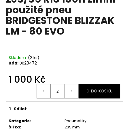
je
a
použité pneu
0,0
z
j
BRIDGESTONE BLIZZAK
5
í
hvězdiček.
LM - 80 EVO
t
?
Skladem
(2 ks)
Kód:
BR28472
HLEDAT
1 000 Kč
Měrná
D
DO KOŠÍKU
cena:
o
p
Sdílet
o
r
Kategorie
:
Pneumatiky
u
Šířka
:
235 mm