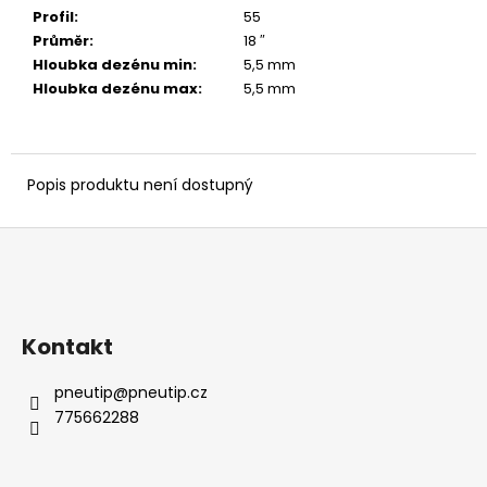
č
Profil
:
55
u
Průměr
:
18 ″
j
Hloubka dezénu min
:
5,5 mm
e
Hloubka dezénu max
:
5,5 mm
m
e
Popis produktu není dostupný
Z
á
p
a
Kontakt
t
í
pneutip
@
pneutip.cz
775662288