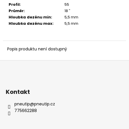
č
Profil
:
55
u
Průměr
:
18 ″
j
Hloubka dezénu min
:
5,5 mm
e
Hloubka dezénu max
:
5,5 mm
m
e
Popis produktu není dostupný
Z
á
p
a
Kontakt
t
í
pneutip
@
pneutip.cz
775662288