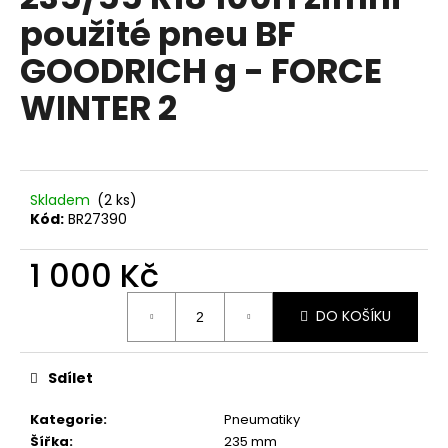
je
a
použité pneu BF
0,0
z
j
GOODRICH g - FORCE
5
í
hvězdiček.
WINTER 2
t
?
Skladem
(2 ks)
Kód:
BR27390
HLEDAT
1 000 Kč
Měrná
D
DO KOŠÍKU
cena:
o
p
Sdílet
o
r
Kategorie
:
Pneumatiky
u
Šířka
:
235 mm