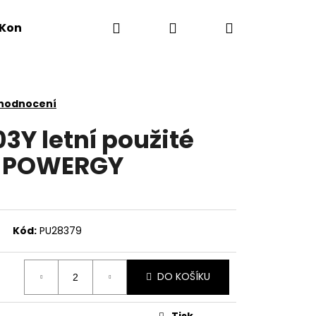
Hledat
Přihlášení
Nákupní
Kontakty
košík
 hodnocení
03Y letní použité
I POWERGY
Kód:
PU28379
DO KOŠÍKU
Tisk