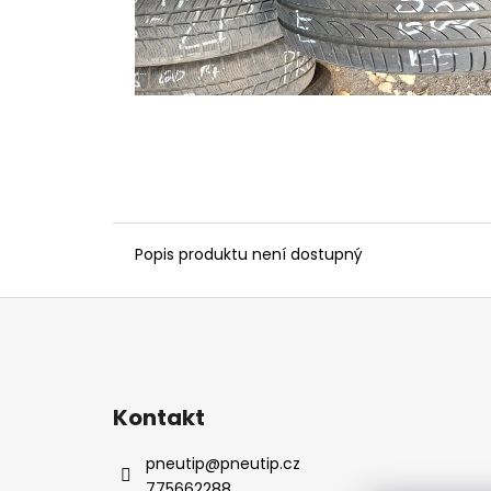
Popis produktu není dostupný
Z
á
p
a
Kontakt
t
í
pneutip
@
pneutip.cz
775662288