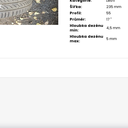
Kategorie
:
Letní
Šířka
:
235 mm
Profil
:
55
Průměr
:
17 ″
Hloubka dezénu
4,5 mm
min
:
Hloubka dezénu
5 mm
max
: