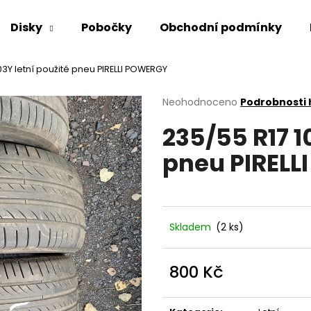
Disky
Pobočky
Obchodní podmínky
03Y letní použité pneu PIRELLI POWERGY
Co potřebujete najít?
Průměrné
Neohodnoceno
Podrobnosti
hodnocení
235/55 R17 1
produktu
HLEDAT
je
pneu PIRELL
0,0
z
5
Doporučujeme
hvězdiček.
Skladem
(2 ks)
800 Kč
Měrná
cena: