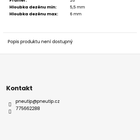
č
Průměr
:
20 ″
u
Hloubka dezénu min
:
5,5 mm
j
Hloubka dezénu max
:
6 mm
e
m
e
Popis produktu není dostupný
Z
á
p
a
Kontakt
t
í
pneutip
@
pneutip.cz
775662288