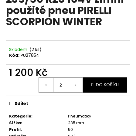
je
a
použité pneu PIRELLI
0,0
z
j
SCORPION WINTER
5
í
hvězdiček.
t
?
Skladem
(2 ks)
Kód:
PU27854
1 200 Kč
HLEDAT
Měrná
DO KOŠÍKU
cena:
D
o
Sdílet
p
o
Kategorie
:
Pneumatiky
r
Šířka
:
235 mm
u
Profil
:
50