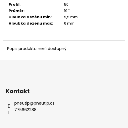
č
Profil
:
50
u
Průměr
:
19 ″
j
Hloubka dezénu min
:
5,5 mm
e
Hloubka dezénu max
:
6 mm
m
e
Popis produktu není dostupný
Z
á
p
a
Kontakt
t
í
pneutip
@
pneutip.cz
775662288