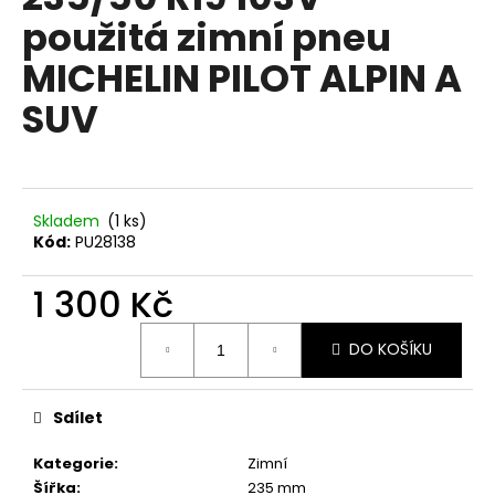
je
a
použitá zimní pneu
0,0
z
j
MICHELIN PILOT ALPIN A
5
í
hvězdiček.
SUV
t
?
Skladem
(1 ks)
Kód:
PU28138
HLEDAT
1 300 Kč
Měrná
D
DO KOŠÍKU
cena:
o
p
Sdílet
o
r
Kategorie
:
Zimní
u
Šířka
:
235 mm