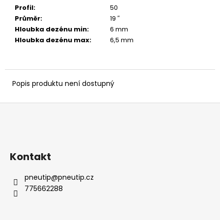
č
Profil
:
50
u
Průměr
:
19 ″
j
Hloubka dezénu min
:
6 mm
e
Hloubka dezénu max
:
6,5 mm
m
e
Popis produktu není dostupný
Z
á
p
a
Kontakt
t
í
pneutip
@
pneutip.cz
775662288