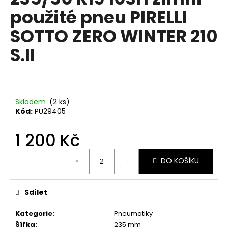
je
a
použité pneu PIRELLI
0,0
z
j
SOTTO ZERO WINTER 210
5
í
hvězdiček.
S.II
t
?
Skladem
(2 ks)
Kód:
PU29405
HLEDAT
1 200 Kč
Měrná
D
DO KOŠÍKU
cena:
o
p
Sdílet
o
r
Kategorie
:
Pneumatiky
u
Šířka
:
235 mm