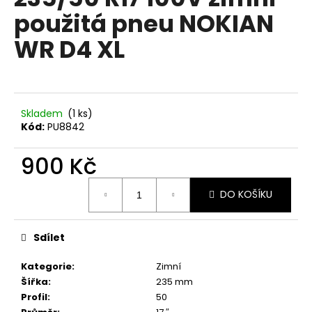
je
a
použitá pneu NOKIAN
0,0
z
j
WR D4 XL
5
í
hvězdiček.
t
?
Skladem
(1 ks)
Kód:
PU8842
900 Kč
HLEDAT
Měrná
DO KOŠÍKU
cena:
D
o
Sdílet
p
o
Kategorie
:
Zimní
r
Šířka
:
235 mm
u
Profil
:
50