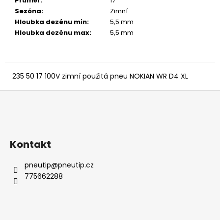
č
Průměr
:
17 ″
u
Sezóna
:
Zimní
j
Hloubka dezénu min
:
5,5 mm
e
Hloubka dezénu max
:
5,5 mm
m
e
235 50 17 100V zimní použitá pneu NOKIAN WR D4 XL
Z
á
p
a
Kontakt
t
í
pneutip
@
pneutip.cz
775662288