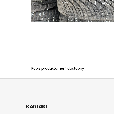
Popis produktu není dostupný
Z
á
p
a
Kontakt
t