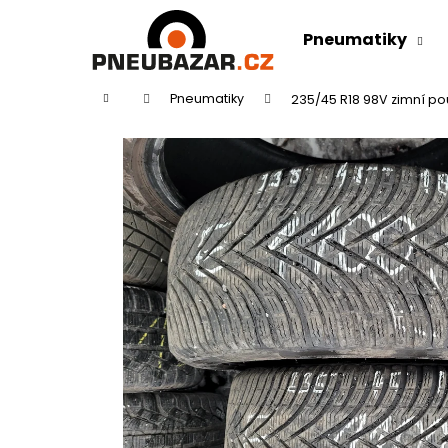
K
Přejít
na
o
Pneumatiky
obsah
Zpět
Zpět
š
do
do
í
Domů
Pneumatiky
235/45 R18 98V zimní p
k
obchodu
obchodu