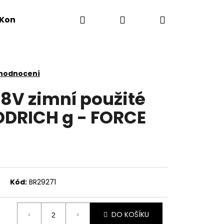
Hledat
Přihlášení
Nákupní
Kontakty
košík
 hodnocení
98V zimní použité
ODRICH g - FORCE
Kód:
BR29271
DO KOŠÍKU