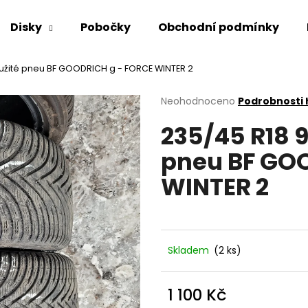
Disky
Pobočky
Obchodní podmínky
oužité pneu BF GOODRICH g - FORCE WINTER 2
Co potřebujete najít?
Průměrné
Neohodnoceno
Podrobnosti
hodnocení
235/45 R18 
produktu
HLEDAT
je
pneu BF GO
0,0
z
WINTER 2
5
Doporučujeme
hvězdiček.
Skladem
(2 ks)
1 100 Kč