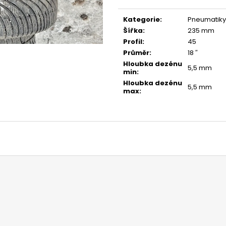
Měrná
cena:
Kategorie
:
Pneumatiky
Šířka
:
235 mm
Profil
:
45
Průměr
:
18 ″
Hloubka dezénu
5,5 mm
min
:
Hloubka dezénu
5,5 mm
max
: