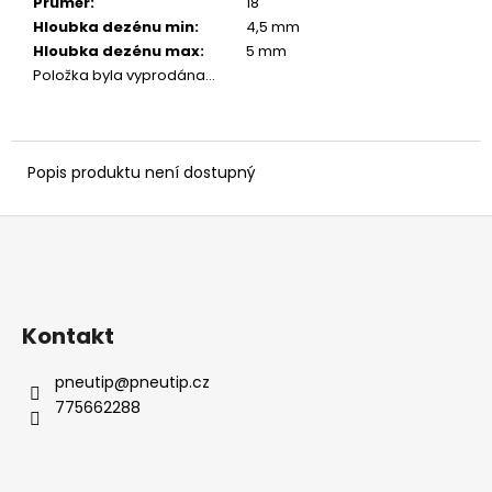
č
Průměr
:
18 ″
u
Hloubka dezénu min
:
4,5 mm
j
Hloubka dezénu max
:
5 mm
e
Položka byla vyprodána…
m
e
Popis produktu není dostupný
Z
á
p
a
Kontakt
t
í
pneutip
@
pneutip.cz
775662288