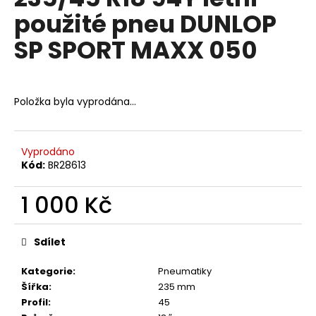
je
a
použité pneu DUNLOP
0,0
z
j
SP SPORT MAXX 050
5
í
hvězdiček.
t
?
Položka byla vyprodána…
Vyprodáno
HLEDAT
Kód:
BR28613
1 000 Kč
Měrná
D
cena:
o
Sdílet
p
o
Kategorie
:
Pneumatiky
r
Šířka
:
235 mm
u
Profil
:
45