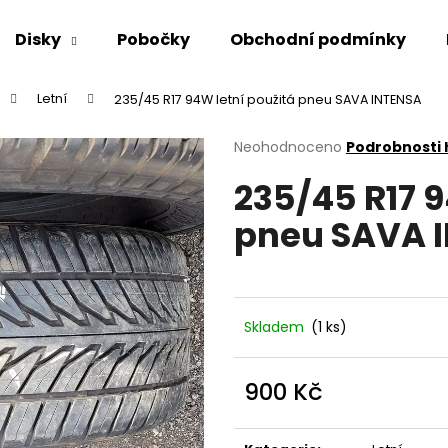
Disky
Pobočky
Obchodní podmínky
Letní
235/45 R17 94W letní použitá pneu SAVA INTENSA
Co potřebujete najít?
Průměrné
Neohodnoceno
Podrobnosti
hodnocení
235/45 R17 9
produktu
HLEDAT
je
pneu SAVA 
0,0
z
5
Doporučujeme
hvězdiček.
Skladem
(1 ks)
900 Kč
Měrná
cena: