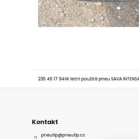
235 45 17 94W letní použitá pneu SAVA INTENS
Z
á
p
a
Kontakt
t
í
pneutip
@
pneutip.cz