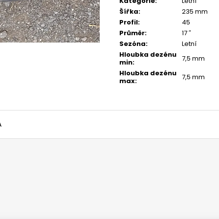
Kategorie
:
Letní
Šířka
:
235 mm
Profil
:
45
Průměr
:
17 ″
Sezóna
:
Letní
Hloubka dezénu
7,5 mm
min
:
Hloubka dezénu
7,5 mm
max
:
A