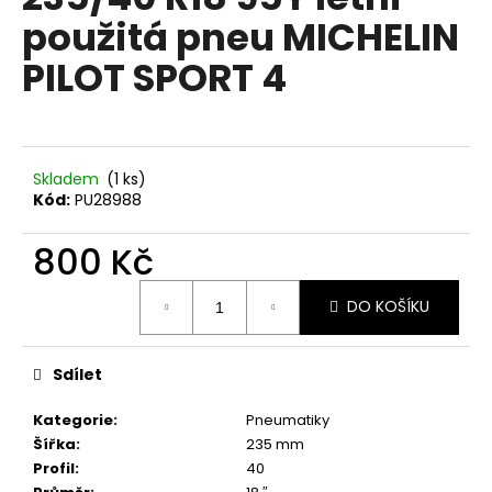
je
a
použitá pneu MICHELIN
0,0
z
j
PILOT SPORT 4
5
í
hvězdiček.
t
?
Skladem
(1 ks)
Kód:
PU28988
800 Kč
HLEDAT
Měrná
DO KOŠÍKU
cena:
D
o
Sdílet
p
o
Kategorie
:
Pneumatiky
r
Šířka
:
235 mm
u
Profil
:
40