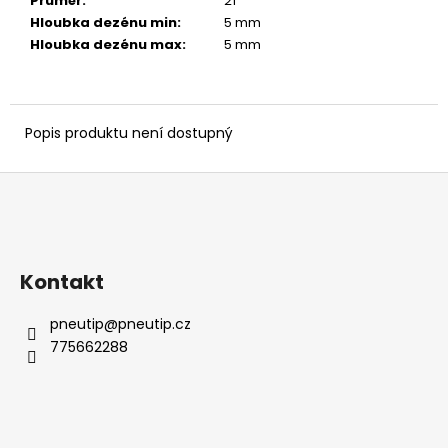
č
Průměr
:
21 ″
u
Hloubka dezénu min
:
5 mm
j
Hloubka dezénu max
:
5 mm
e
m
e
Popis produktu není dostupný
Z
á
p
a
Kontakt
t
í
pneutip
@
pneutip.cz
775662288