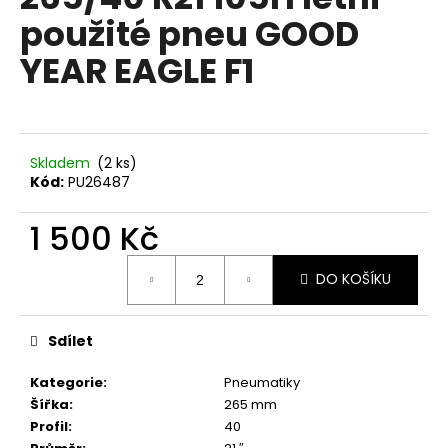
je
a
použité pneu GOOD
0,0
z
j
YEAR EAGLE F1
5
í
hvězdiček.
t
?
Skladem
(2 ks)
Kód:
PU26487
1 500 Kč
HLEDAT
Měrná
DO KOŠÍKU
cena:
D
o
Sdílet
p
o
Kategorie
:
Pneumatiky
r
Šířka
:
265 mm
u
Profil
:
40