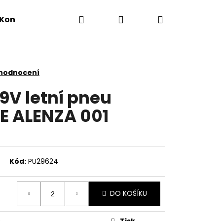
Hledat
Přihlášení
Nákupní
Kontakty
košík
 hodnocení
9V letní pneu
E ALENZA 001
Kód:
PU29624
DO KOŠÍKU
Tisk