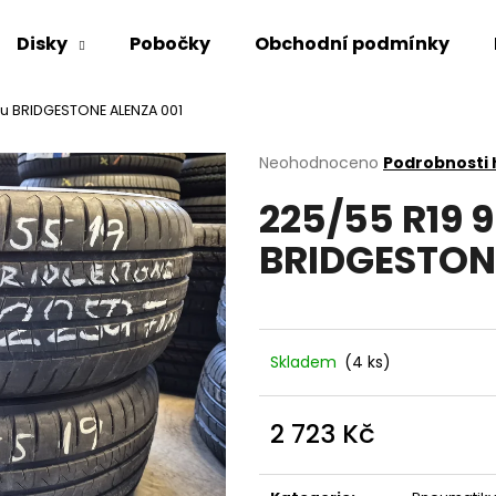
Disky
Pobočky
Obchodní podmínky
eu BRIDGESTONE ALENZA 001
Co potřebujete najít?
Průměrné
Neohodnoceno
Podrobnosti
hodnocení
225/55 R19 9
produktu
HLEDAT
je
BRIDGESTON
0,0
z
5
Doporučujeme
hvězdiček.
Skladem
(4 ks)
2 723 Kč
Měrná
cena: