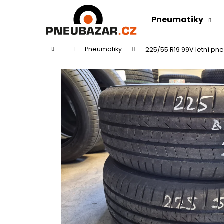
K
Přejít
na
o
Pneumatiky
obsah
Zpět
Zpět
š
do
do
í
Domů
Pneumatiky
225/55 R19 99V letní pn
k
obchodu
obchodu