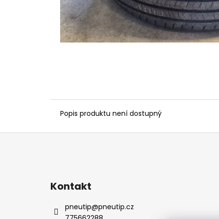
Popis produktu není dostupný
Z
á
p
a
Kontakt
t
í
pneutip
@
pneutip.cz
775662288