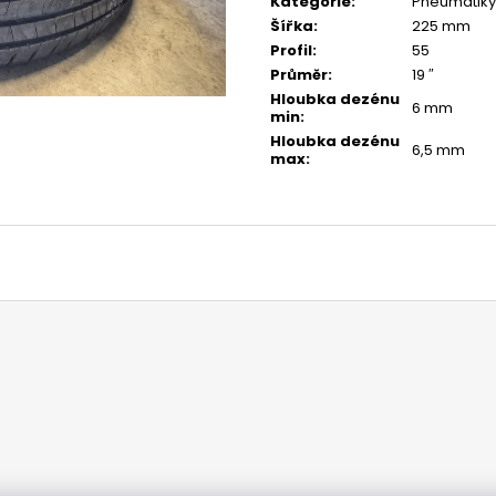
Kategorie
:
Pneumatiky
Šířka
:
225 mm
Profil
:
55
Průměr
:
19 ″
Hloubka dezénu
6 mm
min
:
Hloubka dezénu
6,5 mm
max
: