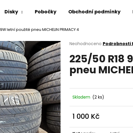
Disky
Pobočky
Obchodní podmínky
9W letní použité pneu MICHELIN PRIMACY 4
Co potřebujete najít?
Průměrné
Neohodnoceno
Podrobnosti
hodnocení
225/50 R18 9
produktu
HLEDAT
je
pneu MICHE
0,0
z
5
Doporučujeme
hvězdiček.
Skladem
(2 ks)
1 000 Kč
Měrná
cena: