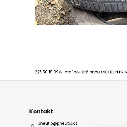
225 50 18 99W letní použité pneu MICHELIN PR
Z
á
p
a
Kontakt
t
í
pneutip
@
pneutip.cz