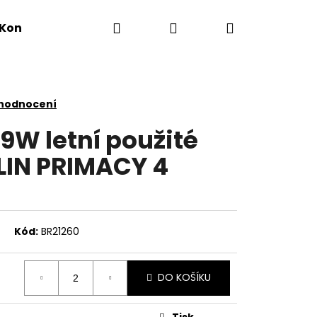
Hledat
Přihlášení
Nákupní
Kontakty
košík
 hodnocení
9W letní použité
LIN PRIMACY 4
Kód:
BR21260
DO KOŠÍKU
Tisk