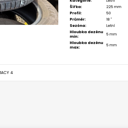
Kategorie
:
Letní
Šířka
:
225 mm
Profil
:
50
Průměr
:
18 ″
Sezóna
:
Letní
Hloubka dezénu
5 mm
min
:
Hloubka dezénu
5 mm
max
:
IMACY 4