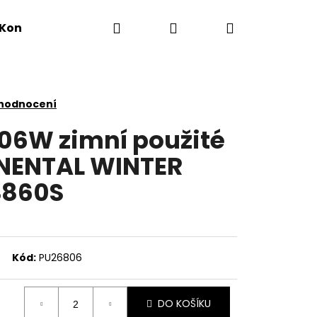
Hledat
Přihlášení
Nákupní
Kontakty
košík
 hodnocení
106W zimní použité
NENTAL WINTER
S860S
Kód:
PU26806
DO KOŠÍKU