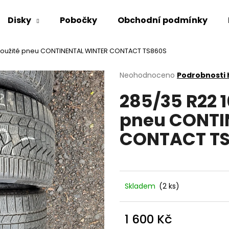
Disky
Pobočky
Obchodní podmínky
použité pneu CONTINENTAL WINTER CONTACT TS860S
Co potřebujete najít?
Průměrné
Neohodnoceno
Podrobnosti
hodnocení
285/35 R22 
produktu
HLEDAT
je
pneu CONTI
0,0
z
CONTACT T
5
Doporučujeme
hvězdiček.
Skladem
(2 ks)
1 600 Kč