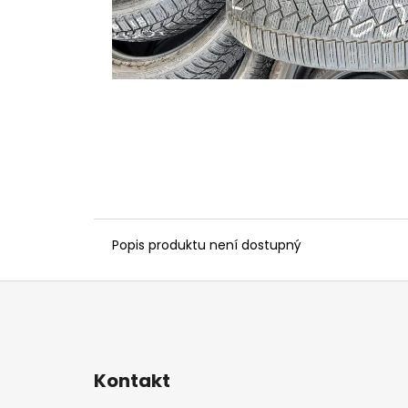
Popis produktu není dostupný
Z
á
p
a
Kontakt
t