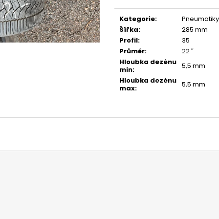
Měrná
cena:
Kategorie
:
Pneumatiky
Šířka
:
285 mm
Profil
:
35
Průměr
:
22 ″
Hloubka dezénu
5,5 mm
min
:
Hloubka dezénu
5,5 mm
max
: