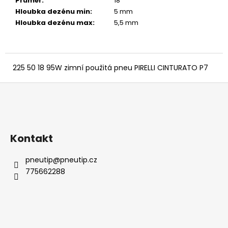
č
Průměr
:
18 ″
u
Hloubka dezénu min
:
5 mm
j
Hloubka dezénu max
:
5,5 mm
e
m
e
225 50 18 95W zimní použitá pneu PIRELLI CINTURATO P7
Z
á
p
a
Kontakt
t
í
pneutip
@
pneutip.cz
775662288