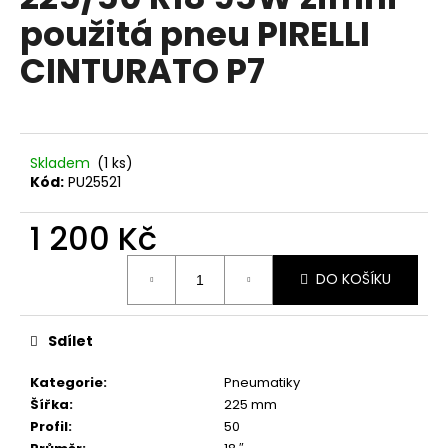
je
a
použitá pneu PIRELLI
0,0
z
j
CINTURATO P7
5
í
hvězdiček.
t
?
Skladem
(1 ks)
Kód:
PU25521
1 200 Kč
HLEDAT
Měrná
DO KOŠÍKU
cena:
D
o
Sdílet
p
o
Kategorie
:
Pneumatiky
r
Šířka
:
225 mm
u
Profil
:
50