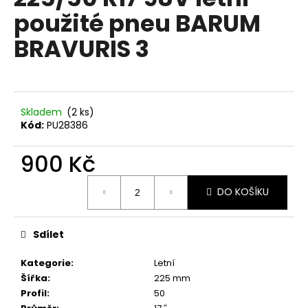
je
a
použité pneu BARUM
0,0
z
j
BRAVURIS 3
5
í
hvězdiček.
t
?
Skladem
(2 ks)
Kód:
PU28386
900 Kč
HLEDAT
Měrná
DO KOŠÍKU
cena:
D
o
Sdílet
p
o
Kategorie
:
Letní
r
Šířka
:
225 mm
u
Profil
:
50