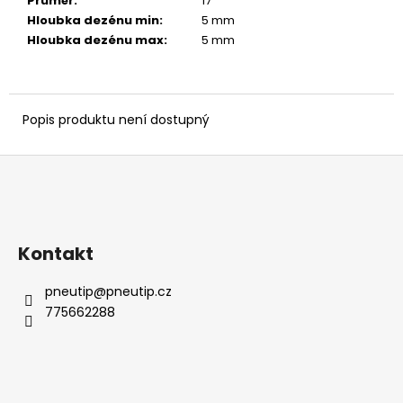
č
Průměr
:
17 ″
u
Hloubka dezénu min
:
5 mm
j
Hloubka dezénu max
:
5 mm
e
m
e
Popis produktu není dostupný
Z
á
p
a
Kontakt
t
í
pneutip
@
pneutip.cz
775662288