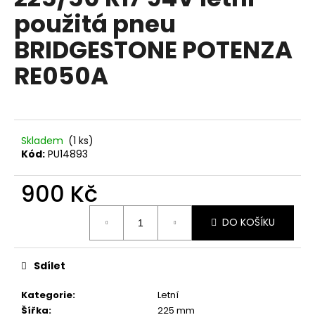
je
a
použitá pneu
0,0
z
j
BRIDGESTONE POTENZA
5
í
hvězdiček.
RE050A
t
?
Skladem
(1 ks)
Kód:
PU14893
HLEDAT
900 Kč
Měrná
D
DO KOŠÍKU
cena:
o
p
Sdílet
o
r
Kategorie
:
Letní
u
Šířka
:
225 mm