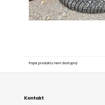
Popis produktu není dostupný
Z
á
p
a
Kontakt
t