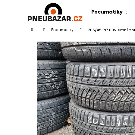
K
Přejít
na
o
Pneumatiky
obsah
Zpět
Zpět
š
do
do
í
Domů
Pneumatiky
205/45 R17 88V zimní p
k
obchodu
obchodu