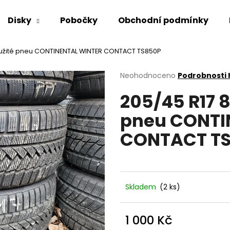
Disky
Pobočky
Obchodní podmínky
oužité pneu CONTINENTAL WINTER CONTACT TS850P
Co potřebujete najít?
Průměrné
Neohodnoceno
Podrobnosti
hodnocení
205/45 R17 
produktu
HLEDAT
je
pneu CONTI
0,0
z
CONTACT T
5
Doporučujeme
hvězdiček.
Skladem
(2 ks)
1 000 Kč