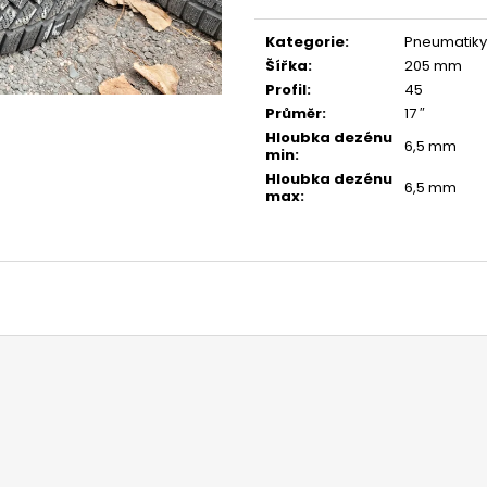
Měrná
cena:
Kategorie
:
Pneumatiky
Šířka
:
205 mm
Profil
:
45
Průměr
:
17 ″
Hloubka dezénu
6,5 mm
min
:
Hloubka dezénu
6,5 mm
max
: