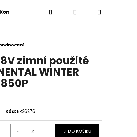
Hledat
Přihlášení
Nákupní
Kontakty
košík
 hodnocení
88V zimní použité
NENTAL WINTER
S850P
Kód:
BR26276
DO KOŠÍKU