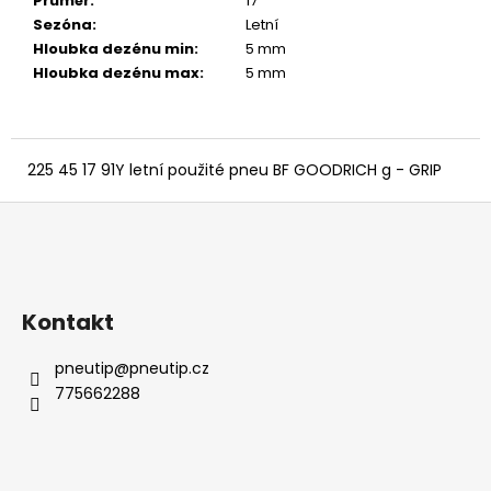
č
Průměr
:
17 ″
u
Sezóna
:
Letní
j
Hloubka dezénu min
:
5 mm
e
Hloubka dezénu max
:
5 mm
m
e
225 45 17 91Y letní použité pneu BF GOODRICH g - GRIP
Z
á
p
a
Kontakt
t
í
pneutip
@
pneutip.cz
775662288