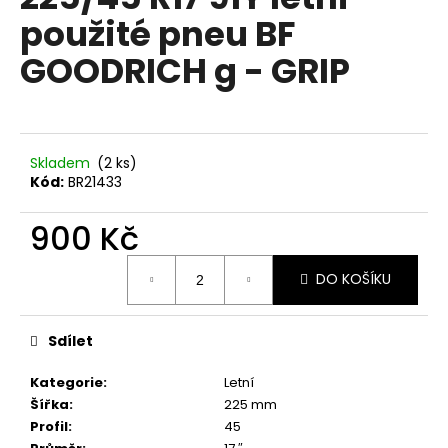
je
a
použité pneu BF
0,0
z
j
GOODRICH g - GRIP
5
í
hvězdiček.
t
?
Skladem
(2 ks)
Kód:
BR21433
900 Kč
HLEDAT
Měrná
DO KOŠÍKU
cena:
D
o
Sdílet
p
o
Kategorie
:
Letní
r
Šířka
:
225 mm
u
Profil
:
45