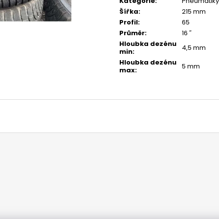
Kategorie
:
Pneumatiky
Šířka
:
215 mm
Profil
:
65
Průměr
:
16 ″
Hloubka dezénu
4,5 mm
min
:
Hloubka dezénu
5 mm
max
: