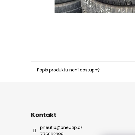
Popis produktu není dostupný
Z
á
p
a
Kontakt
t
í
pneutip
@
pneutip.cz
775662288