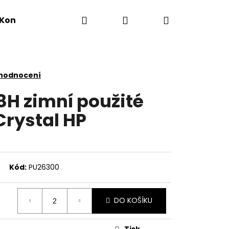
Hledat
Přihlášení
Nákupní
Kontakty
košík
 hodnocení
8H zimní použité
Crystal HP
Kód:
PU26300
DO KOŠÍKU
Tisk