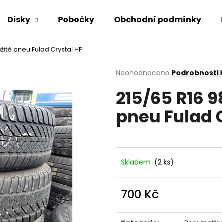
Disky
Pobočky
Obchodní podmínky
žité pneu Fulad Crystal HP
Co potřebujete najít?
Průměrné
Neohodnoceno
Podrobnosti
hodnocení
215/65 R16 9
produktu
HLEDAT
je
pneu Fulad 
0,0
z
5
Doporučujeme
hvězdiček.
Skladem
(2 ks)
700 Kč
Měrná
cena: