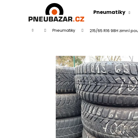
K
Přejít
na
o
Pneumatiky
obsah
Zpět
Zpět
š
do
do
í
Domů
Pneumatiky
215/65 R16 98H zimní pou
k
obchodu
obchodu