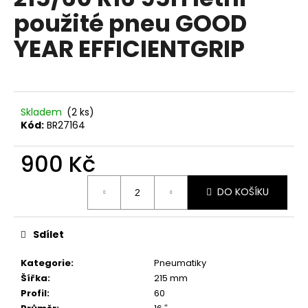
je
a
použité pneu GOOD
0,0
z
j
YEAR EFFICIENTGRIP
5
í
hvězdiček.
t
?
Skladem
(2 ks)
Kód:
BR27164
900 Kč
HLEDAT
Měrná
DO KOŠÍKU
cena:
D
o
Sdílet
p
o
Kategorie
:
Pneumatiky
r
Šířka
:
215 mm
u
Profil
:
60