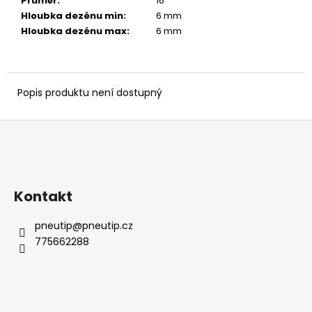
č
Průměr
:
16 ″
u
Hloubka dezénu min
:
6 mm
j
Hloubka dezénu max
:
6 mm
e
m
e
Popis produktu není dostupný
Z
á
p
a
Kontakt
t
í
pneutip
@
pneutip.cz
775662288