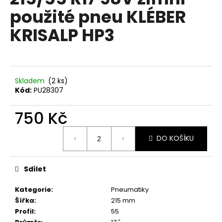
je
a
použité pneu KLÉBER
0,0
z
j
KRISALP HP3
5
í
hvězdiček.
t
?
Skladem
(2 ks)
Kód:
PU28307
750 Kč
HLEDAT
Měrná
DO KOŠÍKU
cena:
D
o
Sdílet
p
o
Kategorie
:
Pneumatiky
r
Šířka
:
215 mm
u
Profil
:
55