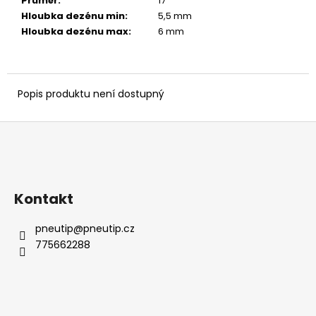
č
Průměr
:
17 ″
u
Hloubka dezénu min
:
5,5 mm
j
Hloubka dezénu max
:
6 mm
e
m
e
Popis produktu není dostupný
Z
á
p
a
Kontakt
t
í
pneutip
@
pneutip.cz
775662288