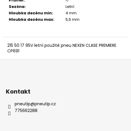
č
Průměr
:
17 ″
u
Sezóna
:
Letní
j
Hloubka dezénu min
:
4 mm
e
Hloubka dezénu max
:
5,5 mm
m
e
215 50 17 95V letní použité pneu NEXEN CLASE PREMIERE
CP691
Z
á
p
a
Kontakt
t
í
pneutip
@
pneutip.cz
775662288