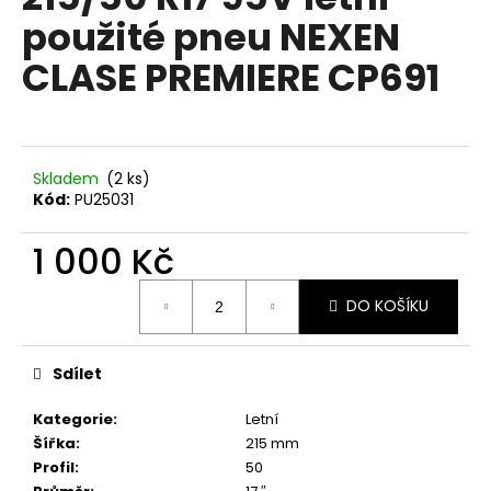
je
a
použité pneu NEXEN
0,0
z
j
CLASE PREMIERE CP691
5
í
hvězdiček.
t
?
Skladem
(2 ks)
Kód:
PU25031
1 000 Kč
HLEDAT
Měrná
DO KOŠÍKU
cena:
D
o
Sdílet
p
o
Kategorie
:
Letní
r
Šířka
:
215 mm
u
Profil
:
50