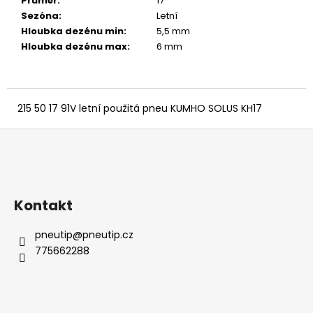
č
Průměr
:
17 ″
u
Sezóna
:
Letní
j
Hloubka dezénu min
:
5,5 mm
e
Hloubka dezénu max
:
6 mm
m
e
215 50 17 91V letní použitá pneu KUMHO SOLUS KH17
Z
á
p
a
Kontakt
t
í
pneutip
@
pneutip.cz
775662288