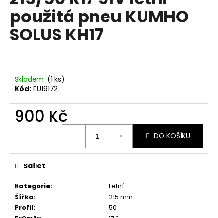
je
a
použitá pneu KUMHO
0,0
z
j
SOLUS KH17
5
í
hvězdiček.
t
?
Skladem
(1 ks)
Kód:
PU19172
900 Kč
HLEDAT
Měrná
DO KOŠÍKU
cena:
D
o
Sdílet
p
o
Kategorie
:
Letní
r
Šířka
:
215 mm
u
Profil
:
50