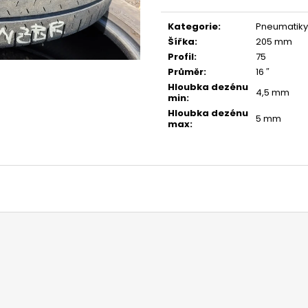
Měrná
cena:
Kategorie
:
Pneumatiky
Šířka
:
205 mm
Profil
:
75
Průměr
:
16 ″
Hloubka dezénu
4,5 mm
min
:
Hloubka dezénu
5 mm
max
: