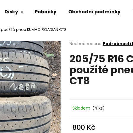
Disky
Pobočky
Obchodní podmínky
etní použité pneu KUMHO ROADIAN CT8
Co potřebujete najít?
Průměrné
Neohodnoceno
Podrobnosti
hodnocení
205/75 R16 C 
produktu
HLEDAT
je
použité pn
0,0
z
CT8
5
Doporučujeme
hvězdiček.
Skladem
(4 ks)
800 Kč