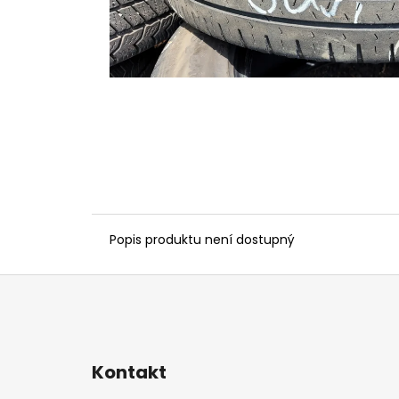
Popis produktu není dostupný
Z
á
p
a
Kontakt
t