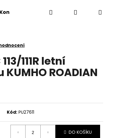
Hledat
Přihlášení
Nákupní
Kontakty
košík
 hodnocení
113/111R letní
eu KUMHO ROADIAN
Kód:
PU27611
DO KOŠÍKU