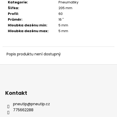
č
Kategorie
:
Pneumatiky
u
Šířka
:
205 mm
j
Profil
:
60
e
Průměr
:
16 ″
m
Hloubka dezénu min
:
5 mm
e
Hloubka dezénu max
:
5 mm
Popis produktu není dostupný
Z
á
p
a
Kontakt
t
í
pneutip
@
pneutip.cz
775662288