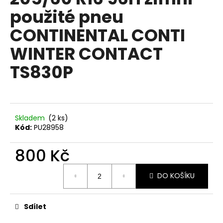
je
a
použité pneu
0,0
z
j
CONTINENTAL CONTI
5
í
hvězdiček.
WINTER CONTACT
t
?
TS830P
HLEDAT
Skladem
(2 ks)
Kód:
PU28958
800 Kč
D
Měrná
o
DO KOŠÍKU
cena:
p
o
r
Sdílet
u