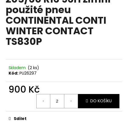
je
a
použité pneu
0,0
z
j
CONTINENTAL CONTI
5
í
hvězdiček.
WINTER CONTACT
t
?
TS830P
HLEDAT
Skladem
(2 ks)
Kód:
PU26297
900 Kč
D
Měrná
o
DO KOŠÍKU
cena:
p
o
r
Sdílet
u