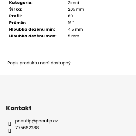
č
Kategorie
:
Zimní
u
Šířka
:
205 mm
j
Profil
:
60
e
Průměr
:
16 ″
m
Hloubka dezénu min
:
4,5 mm
e
Hloubka dezénu max
:
5 mm
Popis produktu není dostupný
Z
á
p
a
Kontakt
t
í
pneutip
@
pneutip.cz
775662288