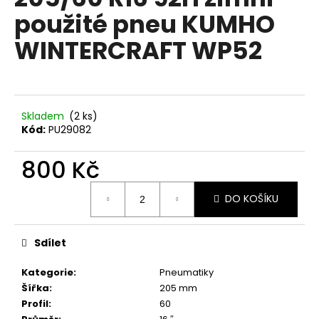
je
a
použité pneu KUMHO
0,0
z
j
WINTERCRAFT WP52
5
í
hvězdiček.
t
?
Skladem
(2 ks)
Kód:
PU29082
800 Kč
HLEDAT
Měrná
DO KOŠÍKU
cena:
D
o
Sdílet
p
o
Kategorie
:
Pneumatiky
r
Šířka
:
205 mm
u
Profil
:
60