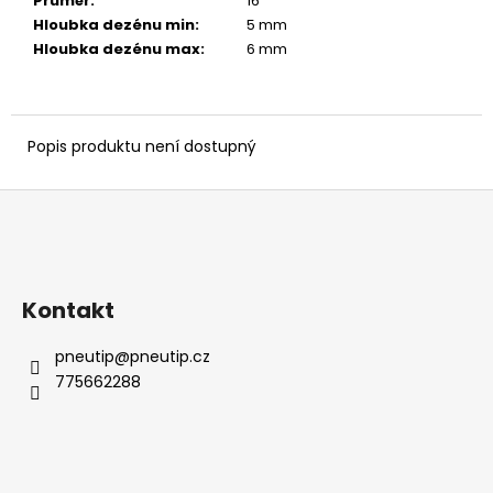
č
Průměr
:
16 ″
u
Hloubka dezénu min
:
5 mm
j
Hloubka dezénu max
:
6 mm
e
m
e
Popis produktu není dostupný
Z
á
p
a
Kontakt
t
í
pneutip
@
pneutip.cz
775662288