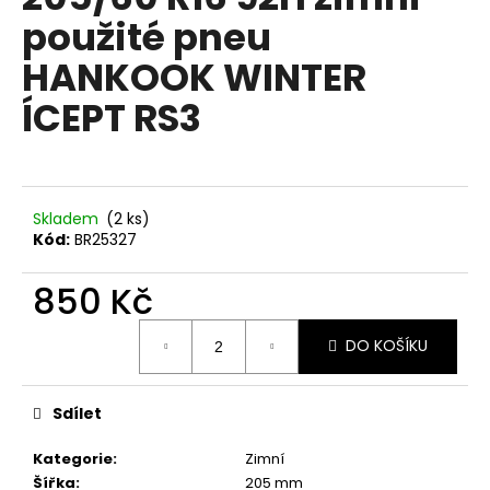
je
a
použité pneu
0,0
z
j
HANKOOK WINTER
5
í
hvězdiček.
ÍCEPT RS3
t
?
Skladem
(2 ks)
Kód:
BR25327
HLEDAT
850 Kč
Měrná
D
DO KOŠÍKU
cena:
o
p
Sdílet
o
r
Kategorie
:
Zimní
u
Šířka
:
205 mm