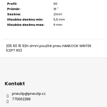
č
Profil
:
60
u
Průměr
:
16 ″
j
Sezóna
:
Zimní
e
Hloubka dezénu min
:
5,5 mm
m
Hloubka dezénu max
:
6 mm
e
205 60 16 92H zimní použité pneu HANKOOK WINTER
ÍCEPT RS3
Z
á
p
a
Kontakt
t
í
pneutip
@
pneutip.cz
775662288