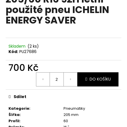
je
a
použité pneu ICHELIN
0,0
z
j
ENERGY SAVER
5
í
hvězdiček.
t
?
Skladem
(2 ks)
Kód:
PU27686
700 Kč
HLEDAT
Měrná
DO KOŠÍKU
cena:
D
o
Sdílet
p
o
Kategorie
:
Pneumatiky
r
Šířka
:
205 mm
u
Profil
:
60